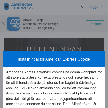
Search Button
Logga In
Amex SE App
Läs mer
American Express Sverige
GRATIS – i Google Play
BJUD IN EN VÄN
BÅDA BELÖNAS
-
Inställningar för American Express Cookie
Som medlem har du 3 Member Invites per år.
American Express använder cookies på denna webbplats för
T.o.m. 1 september är de extra mycket värda.
att säkerställa dess korrekta prestanda och säkerhet samt
för att tillhandahålla de tjänster du har begärt (nödvändiga
Läs mer
cookies). Vi vill även använda cookies för att komma ihåg
dina preferenser, förstå hur du använder webbplatsen och
göra det möjligt för oss och våra tredjepartspartners att
anpassa de annonser du ser online. De möjliggör även för