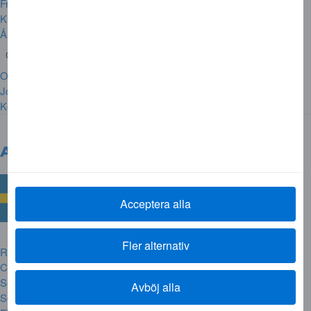
Frågor och svar
Kundklagomål
Ångra ditt avtal
Om American Express
Om oss
Jobba hos oss
Kontakta oss
Sverige
Internationella Webbsidor
Acceptera alla
Fler alternativ
Regler för webbplatsen
Cookies
Sekretesscenter
Avböj alla
Sekretesspolicy online