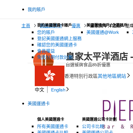
我的賬戶
主頁
我的美國運通卡賬戶
美國運通卡
優惠
美國運通商戶/企業賬戶
皇家太平洋酒店 - 堤
您的賬戶
美國運通@Work
登記美國運通網上服務
確認您的美國運通卡
會員權益
皇家太平洋酒店 
免息分期付款計劃
自選餐牌食品85折優惠
香港特別行政區
其他地區網站
中文
English
美國運通卡
個人美國運通卡
美國運通公司卡計劃
所有美國運通卡
公司卡比較
美國運通卡比較
美國運通公司卡