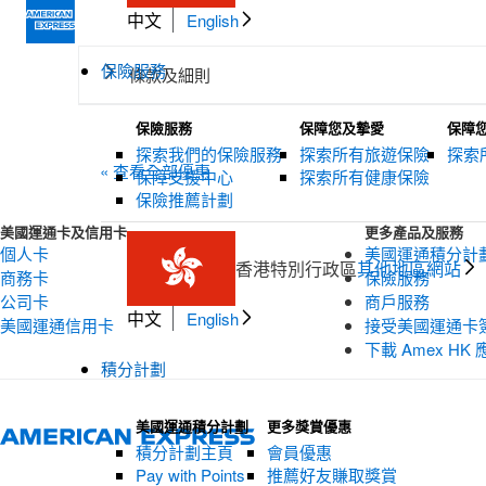
中文
English
保險服務
條款及細則
保險服務
保障您及摯愛
保障
探索我們的保險服務
探索所有旅遊保險
探索
« 查看全部優惠
保障支援中心
探索所有健康保險
保險推薦計劃
美國運通卡及信用卡
更多產品及服務
個人卡
美國運通積分計
香港特別行政區
其他地區網站
商務卡
保險服務
公司卡
商戶服務
中文
English
美國運通信用卡
接受美國運通卡
下載 Amex HK
積分計劃
美國運通積分計劃
更多獎賞優惠
積分計劃主頁
會員優惠
Pay with Points
推薦好友賺取獎賞