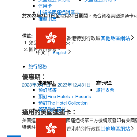
信用卡
申請美國運通附屬卡
於2023年3月1日至12月31日期間
，憑合資格美國運通卡
推薦朋友
備註:
香港特別行政區
其他地區網站
須受條款及細則約束。
圖片只供參考。
中文
English
旅行服務
優惠期：
旅遊預訂
旅行現金
2023年3月1日
至
2023年12月31日
預訂旅遊
旅行支票
預訂Fine Hotels + Resorts
預訂The Hotel Collection
管理我的預訂
適用的美國運通卡：
美國運通卡 (持有由美國運通或第三方機構簽發印有美
特別註明外)
香港特別行政區
其他地區網站