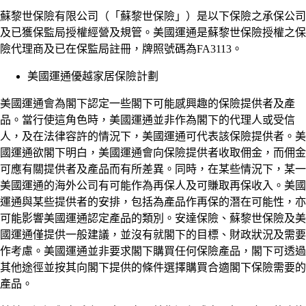
蘇黎世保險有限公司（「蘇黎世保險」）是以下保險之承保公司
及已獲保監局授權經營及規管。美國運通是蘇黎世保險授權之保
險代理商及已在保監局註冊，牌照號碼為FA3113。
美國運通優越家居保險計劃
美國運通會為閣下認定一些閣下可能感興趣的保險提供者及產
品。當行使這角色時，美國運通並非作為閣下的代理人或受信
人，及在法律容許的情況下，美國運通可代表該保險提供者。美
國運通欲閣下明白，美國運通會向保險提供者收取佣金，而佣金
可應有關提供者及產品而有所差異。同時，在某些情況下，某一
美國運通的海外公司有可能作為再保人及可賺取再保收入。美國
運通與某些提供者的安排，包括為產品作再保的潛在可能性，亦
可能影響美國運通認定產品的類別。安達保險、蘇黎世保險及美
國運通僅提供一般建議，並沒有就閣下的目標、財政狀況及需要
作考慮。美國運通並非要求閣下購買任何保險產品，閣下可透過
其他途徑並按其向閣下提供的條件選擇購買合適閣下保險需要的
產品。