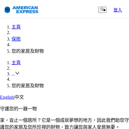
登入
Search Button
主頁
保險
您的家居及財物
主頁
...
您的家居及財物
English
|
中文
守護您的一器一物
家，豈止一個居所？它是一個成就夢想的地方，因此我們助您守
護您的家居及您所珍視的財物，致力讓您與家人安居無憂。