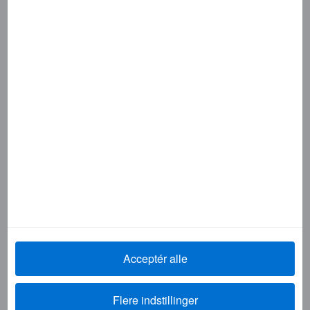
Virksomhedsløsninger
Programme Administrator Guide
Kortmedlem Guide
Flere produkter og tjenester
Forretningsrejser
Vigtige links
Log på din konto
Acceptér alle
Sikre betalinger
Flere indstillinger
Kontakt os