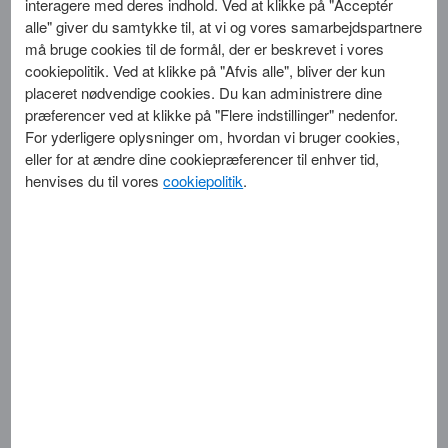
interagere med deres indhold. Ved at klikke på "Acceptér
Vigtige links
alle" giver du samtykke til, at vi og vores samarbejdspartnere
må bruge cookies til de formål, der er beskrevet i vores
Online Fortrolighedserklaering
cookiepolitik. Ved at klikke på "Afvis alle", bliver der kun
placeret nødvendige cookies. Du kan administrere dine
Databeskyttelseserklæring for Indehavere af Firmakort
Ikrafttrædelsesdato: 14/07/2025
præferencer ved at klikke på "Flere indstillinger" nedenfor.
Databeskyttelseserklæring for Indehavere af Firmakort
For yderligere oplysninger om, hvordan vi bruger cookies,
Privatlivs Principper
eller for at ændre dine cookiepræferencer til enhver tid,
Hvad drejer dette dokument sig om?
henvises du til vores
cookiepolitik
.
Om cookies og lignende teknologier
American Express Europe Denmark, filial af American Express
Vælg Cookie Præferencer
Europe S.A., Spanien, CVR-nr. 39560542 ("American Express")
er forpligtet til at beskytte dit privatliv og dine data. Vores
EU BCR
databeskyttelsesrådgivers kontaktoplysninger kan findes i
afsnittet om "Spørgsmål eller klager".
I denne Databeskyttelseserklæring for Indehavere af Firmakort
("Databeskyttelseserklæringen") beskriver vi, hvordan American
Express i sin egenskab af at være dataansvarlig indsamler,
bruger, deler og opbevarer dine
Personoplysninger
i
overensstemmelse med Europa-Parlamentets og Rådets