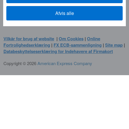
Afvis alle
AMERICAN EXPRESS
Vilkår for brug af website
|
Om Cookies
|
Online
Fortrolighedserklæring
|
FX ECB-sammenligning
|
Site map
|
Databeskyttelseserklæring for Indehavere af Firmakort
Copyright © 2026
American Express Company