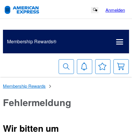
Anmelden
Search Button
Membership Rewards®
Suche
Benachrichtigungen
Meine
W
Wunschlist
Membership Rewards
Fehlermeldung
Wir bitten um