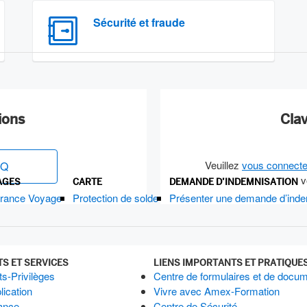
Sécurité et fraude
ions
Cla
Veuillez
vous connecte
AQ
v
AGES
CARTE
DEMANDE D’INDEMNISATION
rance Voyage
Protection de solde
Présenter une demande d’inde
TS ET SERVICES
LIENS IMPORTANTS ET PRATIQUE
s-Privilèges
Centre de formulaires et de docu
lication
Vivre avec Amex-Formation
ance
Centre de Sécurité