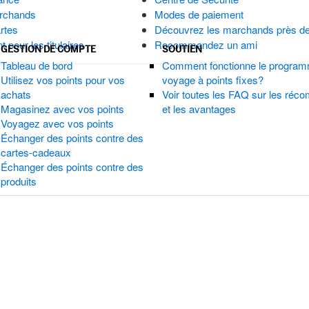
rchands
Modes de paiement
rtes
Découvrez les marchands près d
 pour les titulaires
Recommandez un ami
GESTION DE COMPTE
SOUTIEN
Tableau de bord
Comment fonctionne le progra
Utilisez vos points pour vos
voyage à points fixes?
achats
Voir toutes les FAQ sur les réc
Magasinez avec vos points
et les avantages
Voyagez avec vos points
Échanger des points contre des
cartes-cadeaux
Échanger des points contre des
produits