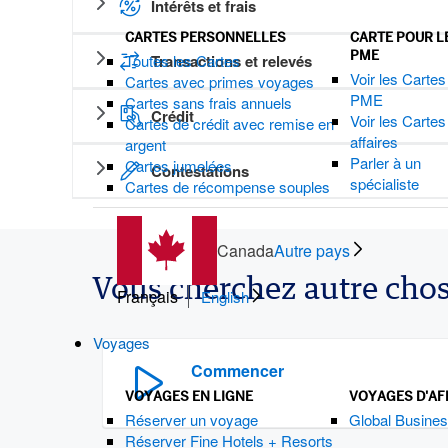
Intérêts et frais
CARTES PERSONNELLES
CARTE POUR L
PME
Toutes les Cartes
Transactions et relevés
Voir les Cartes
Cartes avec primes voyages
PME
Cartes sans frais annuels
Crédit
Voir les Cartes
Cartes de crédit avec remise en
affaires
argent
Parler à un
Cartes jumelées
Contestations
spécialiste
Cartes de récompense souples
Canada
Autre pays
Vous cherchez autre chos
Français
English
Voyages
Commencer
VOYAGES EN LIGNE
VOYAGES D'AF
Réserver un voyage
Global Busines
Réserver Fine Hotels + Resorts