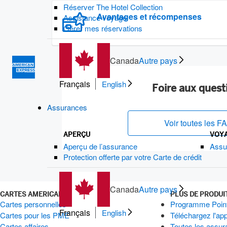
Réserver The Hotel Collection
Avantages et récompenses
Assistance voyage
Gérer mes réservations
Canada
Autre pays
Français
English
Foire aux quest
Assurances
Voir toutes les F
APERÇU
VOY
Aperçu de l’assurance
Assu
Protection offerte par votre Carte de crédit
Canada
Autre pays
CARTES AMERICAN EXPRESS
PLUS DE PRODUI
Cartes personnelles
Programme Point
Français
English
Cartes pour les PME
Téléchargez l'app
Cartes affaires
Toutes les assur