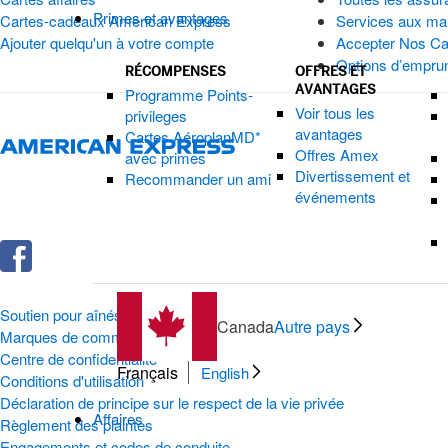
Primes et avantages
Cartes-cadeaux American Express
Services aux ma
Ajouter quelqu'un à votre compte
Accepter Nos Ca
Options d’emprunt
RÉCOMPENSES
OFFRES ET
AVANTAGES
Programme Points-
Voir tous les
privileges
avantages
Cartes AéroplanMD*
Offres Amex
avec primes
Divertissement et
Recommander un ami
événements
Soutien pour aînés
Canada
Autre pays
Marques de commerce
Centre de confidentialité
Français
English
Conditions d'utilisation
Déclaration de principe sur le respect de la vie privée
Affaires
Règlement des plaintes
Engagements et codes de conduite