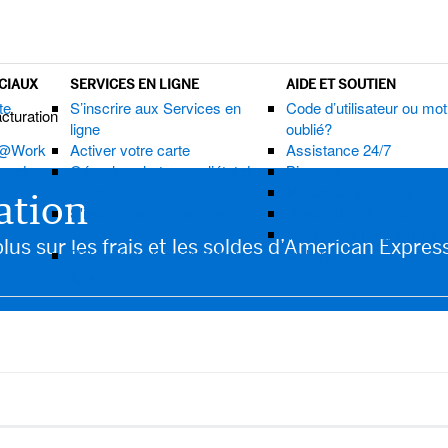
CIAUX
SERVICES EN LIGNE
AIDE ET SOUTIEN
te
S’inscrire aux Services en
Code d’utilisateur ou mo
cturation
ligne
oublié?
 @Work
Activer votre carte
Assistance 24/7
hands
Gérer les alertes sur l’état du
Bienvenue
compte
Modes de paiement
ation
S'inscrire aux offres par
Centre de Sécurité
courriel
Tutoriels et FAQ sur les
us sur les frais et les soldes d’American Express
Relevés exclusivement en
en ligne
ligne