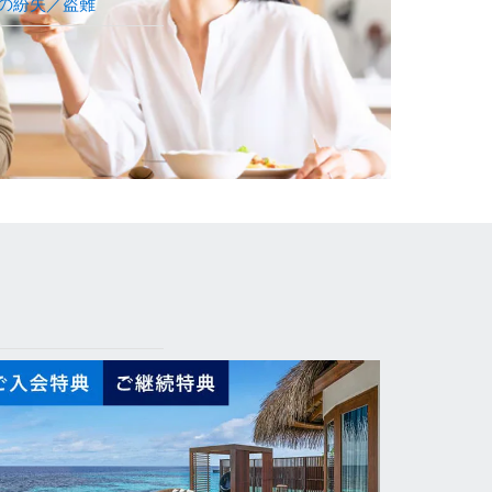
の紛失／盗難