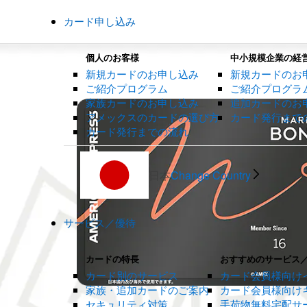
カード申し込み
個人のお客様
中小規模企業の経
新規カードのお申し込み
新規カードのお
ご紹介プログラム
ご紹介プログラ
家族カードのお申し込み
追加カードのお
アメックスのカードの選び方
カード発行まで
カード発行までの流れ
日本
Change Country
サービス／優待
カードの特長
おすすめのサービス
カード別のサービス
カード会員様向け
家族・追加カードのご案内
カード会員様向け
セキュリティ対策
手荷物無料宅配サ