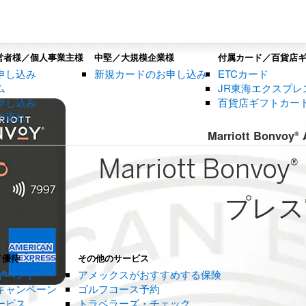
営者様／個人事業主様
中堅／大規模企業様
付属カード／百貨店
申し込み
新規カードのお申し込み
ETCカード
ム
JR東海エクスプレ
申し込み
百貨店ギフトカー
の流れ
Marriott Bonvoy
A
®
Marriott Bonvoy
®
プレス
／優待
その他のサービス
イベント
アメックスがおすすめする保険
キャンペーン
ゴルフコース予約
ービス
トラベラーズ・チェック