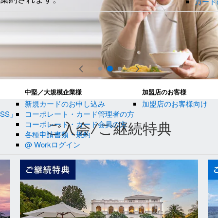
カード
中堅／大規模企業様
加盟店のお客様
新規カードのお申し込み
加盟店のお客様向け
SS」
コーポレート・カード管理者の方
コーポレート・カード会員の方
ご入会/ご継続特典
各種申請書類・規約
@ Workログイン