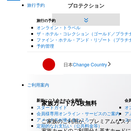
プロテクション
旅行予約
旅行の予約
オンライン・トラベル
ザ・ホテル・コレクション（ゴールド／プラチ
ファイン・ホテル・アンド・リゾート（プラチ
予約管理
日本
Change Country
Offers
ご利用案内
Carousel
新規にご入会された会員様
会
家族カードが1枚無料
スタートガイド
オ
会員様専用オンライン・サービスのご案内
ア
アメックスが使えるところ
ユ
ご家族のご利用が、プレミアムなステ
定期的なお支払い（公共料金等）
家族カードのご利用分も基本カードに