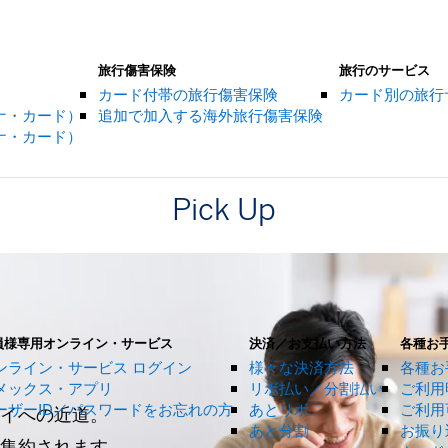
旅行傷害保険
旅行のサービス
カード付帯の旅行傷害保険
カード別の旅行
ナ・カード）
追加で加入する海外旅行傷害保険
ナ・カード）
Pick Up
員様専用オンライン・サービス
決済／お支払い方法
各種お
ンライン・サービス ログイン
様々な決済方法
各種お
メックス・アプリ
リボ払い／分割払い
ご利用
ーザーID／パスワードをお忘れの方
あとリボ
ご利用
イへの近道。
あと分割
お振り
集約されます。