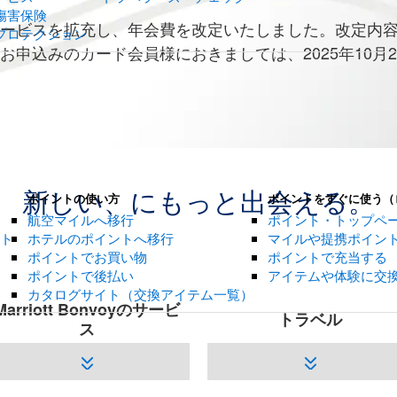
傷害保険
・サービスを拡充し、年会費を改定いたしました。改定内
プロテクション
ち・お申込みのカード会員様におきましては、2025年10
新しい、にもっと出会える。
ポイントの使い方
ポイントをすぐに使う（
航空マイルへ移行
ポイント・トップペ
ント
ホテルのポイントへ移行
マイルや提携ポイン
ポイントでお買い物
ポイントで充当する
ポイントで後払い
アイテムや体験に交
カタログサイト（交換アイテム一覧）
Marriott Bonvoyのサービ
トラベル
ス