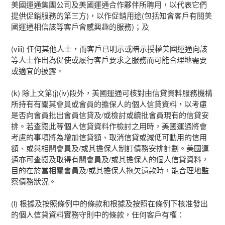
美國運通集團公司及美國運通合作夥伴所聘用，以代表它們
提供促銷服務的第三方)，以作促銷用途(包括知會客戶有關美
國運通相信該等客戶會感興趣的服務)；及
(viii) 任何其他人士，而客戶已明示或暗示授權美國運通向該
等人士作出為促使或履行客戶要求之服務而可能合理地需要
或適宜的披露。
(k) 除上文第(j)(iv)段外，美國運通可核對由信貸資料服務機構
所持有有關其會員或會員的擔保人的個人信貸資料，以考慮
是否向會員批出會員信貸及/或檢討或續批會員現有的信貸安
排。若查閱此等個人信貸資料作檢討之用時，美國運通將會
考慮的事項將為增加信貸額、取消信貸或減低可動用的信用
額、或與相關會員及/或其擔保人制訂債務安排計劃。美國運
通亦可查閱及取得有關會員及/或其擔保人的個人信貸資料，
目的在於當相關會員及/或其擔保人拖欠還款時，能合理地監
察債務狀況。
(l) 根據及按照條例中的條款和根據及按照在條例下核准發出
的個人信貸資料實務守則中的條款，任何客戶有權：