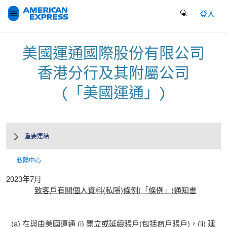
Search Button
登入
美國運通國際股份有限公司
香港分行及其附屬公司
(「美國運通」)
重要連結
私隱中心
2023年7月
網上私隱權聲明書
致客戶有關個人資料(私隱)條例(「條例」)通知書
會員私隱聲明－個人卡
(a) 在與由美國運通 (i) 開立或延續賬戶(包括商戶賬戶)，(ii) 建
私隱原則