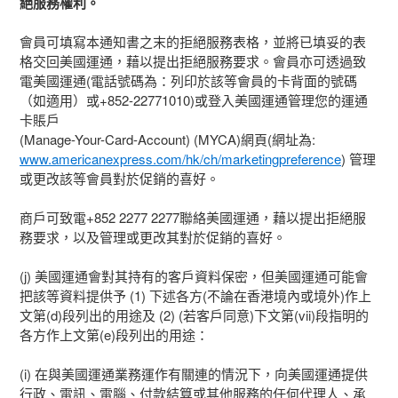
絕服務權利。
會員可填寫本通知書之末的拒絕服務表格，並將已填妥的表
格交回美國運通，藉以提出拒絕服務要求。會員亦可透過致
電美國運通(電話號碼為：列印於該等會員的卡背面的號碼
（如適用）或+852-22771010)或登入美國運通管理您的運通
卡賬戶
(Manage-Your-Card-Account) (MYCA)網頁(網址為:
www.americanexpress.com/hk/ch/marketingpreference
) 管理
或更改該等會員對於促銷的喜好。
商戶可致電+852 2277 2277聯絡美國運通，藉以提出拒絕服
務要求，以及管理或更改其對於促銷的喜好。
(j) 美國運通會對其持有的客戶資料保密，但美國運通可能會
把該等資料提供予 (1) 下述各方(不論在香港境內或境外)作上
文第(d)段列出的用途及 (2) (若客戶同意)下文第(vii)段指明的
各方作上文第(e)段列出的用途：
(i) 在與美國運通業務運作有關連的情況下，向美國運通提供
行政、電訊、電腦、付款結算或其他服務的任何代理人、承