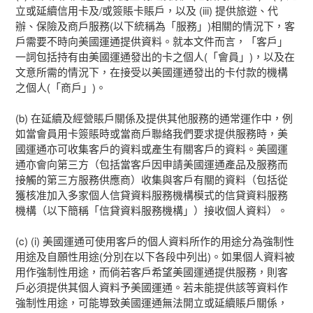
立或延續信用卡及/或簽賬卡賬戶，以及 (iii) 提供旅遊、代
辦、保險及商戶服務(以下統稱為「服務」)相關的情況下，客
Cookies 及類似技術
戶需要不時向美國運通提供資料。就本文件而言，「客戶」
一詞包括持有由美國運通發出的卡之個人(「會員」)，以及在
文意所需的情況下，在接受以美國運通發出的卡付款的機構
之個人(「商戶」)。
(b) 在延續及經營賬戶關係及提供其他服務的通常運作中，例
如當會員用卡簽賬時或當商戶聯絡我們要求提供服務時，美
國運通亦可收集客戶的資料或產生有關客戶的資料。美國運
通亦會向第三方（包括當客戶因申請美國運通產品及服務而
接觸的第三方服務供應商）收集與客戶有關的資料（包括從
獲核准加入多家個人信貸資料服務機構模式的信貸資料服務
機構（以下簡稱「信貸資料服務機構」）接收個人資料）。
(c) (i) 美國運通可使用客戶的個人資料所作的用途分為強制性
用途及自願性用途(分別在以下各段中列出)。如果個人資料被
用作強制性用途，而倘若客戶希望美國運通提供服務，則客
戶必須提供其個人資料予美國運通。若未能提供該等資料作
強制性用途，可能導致美國運通無法開立或延續賬戶關係，