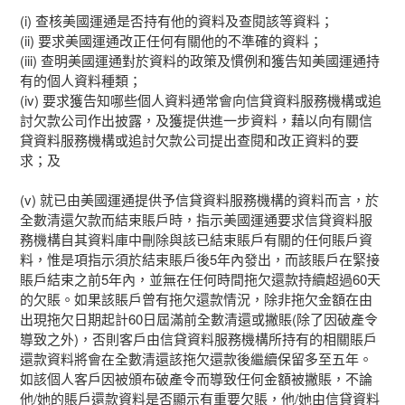
(i) 查核美國運通是否持有他的資料及查閱該等資料；
(ii) 要求美國運通改正任何有關他的不準確的資料；
(iii) 查明美國運通對於資料的政策及慣例和獲告知美國運通持
有的個人資料種類；
(iv) 要求獲告知哪些個人資料通常會向信貸資料服務機構或追
討欠款公司作出披露，及獲提供進一步資料，藉以向有關信
貸資料服務機構或追討欠款公司提出查閱和改正資料的要
求；及
(v) 就已由美國運通提供予信貸資料服務機構的資料而言，於
全數清還欠款而結束賬戶時，指示美國運通要求信貸資料服
務機構自其資料庫中刪除與該已結束賬戶有關的任何賬戶資
料，惟是項指示須於結束賬戶後5年內發出，而該賬戶在緊接
賬戶結束之前5年內，並無在任何時間拖欠還款持續超過60天
的欠賬。如果該賬戶曾有拖欠還款情況，除非拖欠金額在由
出現拖欠日期起計60日屆滿前全數清還或撇賬(除了因破產令
導致之外)，否則客戶由信貸資料服務機構所持有的相關賬戶
還款資料將會在全數清還該拖欠還款後繼續保留多至五年。
如該個人客戶因被頒布破產令而導致任何金額被撇賬，不論
他/她的賬戶還款資料是否顯示有重要欠賬，他/她由信貸資料