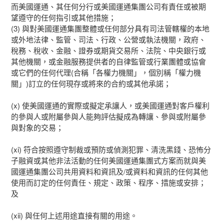
而美國運通、其任何分行或美國運通集團公司有責任或被期
望遵守的任何指引或其他措施；
(3) 與對美國運通集團整體或任何部分具有司法管轄權的本地
或外地法律、監管、司法、行政、公營或執法機關，政府、
稅務、稅收、金融、證券或期貨交易所、法院、中央銀行或
其他機關，或金融服務提供者的自律監管或行業團體或協會
或它們的任何代理(合稱「各權力機關」，個別稱「權力機
關」)訂立的任何現存或將來的合約或其他承諾；
(x) 使美國運通的實際或擬定承讓人，或美國運通對客戶權利
的參與人或附屬參與人能夠評估擬成為轉讓、參與或附屬參
與對象的交易；
(xi) 符合按照遵守制裁或預防或偵測犯罪、清洗黑錢、恐怖分
子融資或其他非法活動的任何美國運通集團式方案而就與美
國運通集團公司共用資料和資訊及/或資料和資訊的任何其他
使用而訂定的任何責任、規定、政策、程序、措施或安排；
及
(xii) 與任何上述用途直接有關的用途。