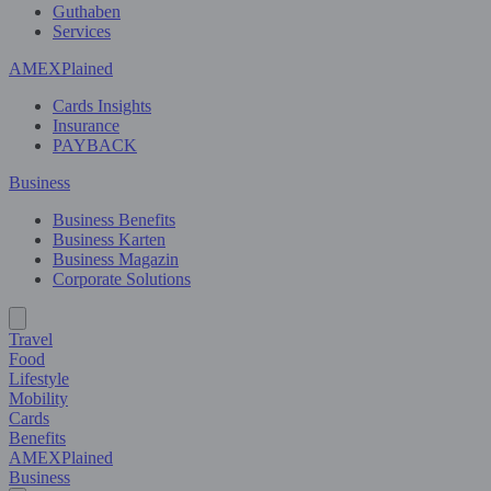
Guthaben
Services
AMEXPlained
Cards Insights
Insurance
PAYBACK
Business
Business Benefits
Business Karten
Business Magazin
Corporate Solutions
Travel
Food
Lifestyle
Mobility
Cards
Benefits
AMEXPlained
Business