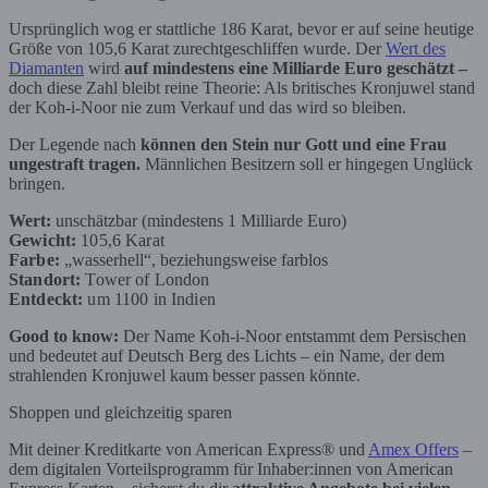
Ursprünglich wog er stattliche 186 Karat, bevor er auf seine heutige
Größe von 105,6 Karat zurechtgeschliffen wurde. Der
Wert des
Diamanten
wird
auf mindestens eine Milliarde Euro geschätzt –
doch diese Zahl bleibt reine Theorie: Als britisches Kronjuwel stand
der Koh-i-Noor nie zum Verkauf und das wird so bleiben.
Der Legende nach
können den Stein nur Gott und eine Frau
ungestraft tragen.
Männlichen Besitzern soll er hingegen Unglück
bringen.
Wert:
unschätzbar (mindestens 1 Milliarde Euro)
Gewicht:
105,6 Karat
Farbe:
„wasserhell“, beziehungsweise farblos
Standort:
Tower of London
Entdeckt:
um 1100 in Indien
Good to know:
Der Name Koh-i-Noor entstammt dem Persischen
und bedeutet auf Deutsch Berg des Lichts – ein Name, der dem
strahlenden Kronjuwel kaum besser passen könnte.
Shoppen und gleichzeitig sparen
Mit deiner Kreditkarte von American Express® und
Amex Offers
–
dem digitalen Vorteilsprogramm für Inhaber:innen von American