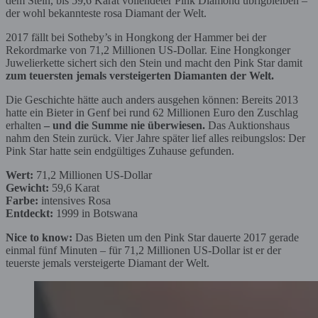
dem Stein, bis 59,6 Karat vollendeter Pink Diamond übrigbleiben –
der wohl bekannteste rosa Diamant der Welt.
2017 fällt bei Sotheby’s in Hongkong der Hammer bei der
Rekordmarke von 71,2 Millionen US-Dollar. Eine Hongkonger
Juwelierkette sichert sich den Stein und macht den Pink Star damit
zum teuersten jemals versteigerten Diamanten der Welt.
Die Geschichte hätte auch anders ausgehen können: Bereits 2013
hatte ein Bieter in Genf bei rund 62 Millionen Euro den Zuschlag
erhalten
– und die Summe nie überwiesen.
Das Auktionshaus
nahm den Stein zurück. Vier Jahre später lief alles reibungslos: Der
Pink Star hatte sein endgültiges Zuhause gefunden.
Wert:
71,2 Millionen US-Dollar
Gewicht:
59,6 Karat
Farbe:
intensives Rosa
Entdeckt:
1999 in Botswana
Nice to know:
Das Bieten um den Pink Star dauerte 2017 gerade
einmal fünf Minuten – für 71,2 Millionen US-Dollar ist er der
teuerste jemals versteigerte Diamant der Welt.