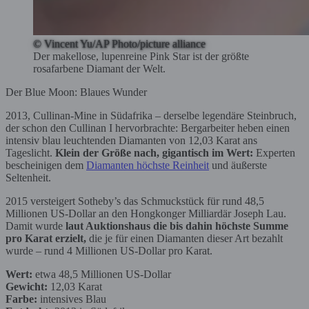
© Vincent Yu/AP Photo/picture alliance
Der makellose, lupenreine Pink Star ist der größte
rosafarbene Diamant der Welt.
Der Blue Moon: Blaues Wunder
2013, Cullinan-Mine in Südafrika – derselbe legendäre Steinbruch,
der schon den Cullinan I hervorbrachte: Bergarbeiter heben einen
intensiv blau leuchtenden Diamanten von 12,03 Karat ans
Tageslicht.
Klein der Größe nach, gigantisch im Wert:
Experten
bescheinigen dem
Diamanten höchste Reinheit
und äußerste
Seltenheit.
2015 versteigert Sotheby’s das Schmuckstück für rund 48,5
Millionen US-Dollar an den Hongkonger Milliardär Joseph Lau.
Damit wurde
laut Auktionshaus die bis dahin höchste Summe
pro Karat erzielt,
die je für einen Diamanten dieser Art bezahlt
wurde – rund 4 Millionen US-Dollar pro Karat.
Wert:
etwa 48,5 Millionen US-Dollar
Gewicht:
12,03 Karat
Farbe:
intensives Blau