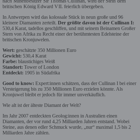
nach Minenbesitzer Sir Thomas Cullinan, wird der Stein dem
britischen König Edward VII. feierlich übergeben.
In Antwerpen wird das kolossale Stück in neun große und 96
kleinere Diamanten zerteilt.
Der größte davon ist der Cullinan I:
530,4 Karat, tadellos geschliffen, und mit seinem Beinamen Großer
Stern von Afrika zu Recht einer der berühmtesten Edelsteine der
britischen Kronjuwelen.
Wert:
geschätzte 350 Millionen Euro
Gewicht:
530,4 Karat
Farbe:
blaustichiges Weiß
Standort:
Tower of London
Entdeckt:
1905 in Südafrika
Good to know:
Expert:innen schätzen, dass der Cullinan I bei einer
Versteigerung bis zu 350 Millionen Euro erzielen könnte. Als
Kronjuwel bleibt er jedoch für immer unverkäuflich.
Wie alt ist der älteste Diamant der Welt?
Im Jahr 2007 entdeckten Geolog:innen in Australien einen
Diamanten, der vor rund 4,25 Milliarden Jahren entstand. Wobei
Steine, aus denen edler Schmuck wurde, „nur“ maximal 1,5 bis 2
Milliarden Jahre zählen.