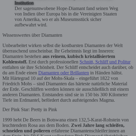
Institution
Der sagenumwobene Hope-Diamant fand seinen Weg
von Indien über Europa bis in die Vereinigten Staaten
von Amerika, wo er als Museumsstück sicher
aufbewahrt wird.
Wissenswertes über Diamanten
Unbearbeitet wirken selbst die kostbarsten Diamanten der Welt
überraschend unscheinbar. Ihr Geheimnis liegt im Inneren:
Diamanten bestehen
aus reinem, kubisch kristallisiertem
Kohlenstoff.
Erst durch professionellen
Schnitt, Schliff und Politur
entfalten sie ihre Schönheit. Der Schliff entscheidet auch darüber, ob
du am Ende einen
Diamanten oder Brillanten
in Händen hältst.
Mit Härtegrad 10 auf der Mohs-Skala – eingeführt 1822 von
Friedrich Mohs – sind Diamanten das härteste natürliche Material
der Erde. Geschliffen werden können sie ausschließlich mit einem
anderen Diamanten. Entstanden sind sie in 150 bis 300 Kilometer
Tiefe im Erdmantel, befördert durch aufsteigendes Magma.
Der Pink Star: Pretty in Pink
1999 hebt De Beers in Botswana einen 132,5-Karat-Rohstein von
leuchtendem Rosa aus dem Boden.
Zwei Jahre lang schleifen,
schneiden und polieren
erfahrene Diamantenschleifer:innen an