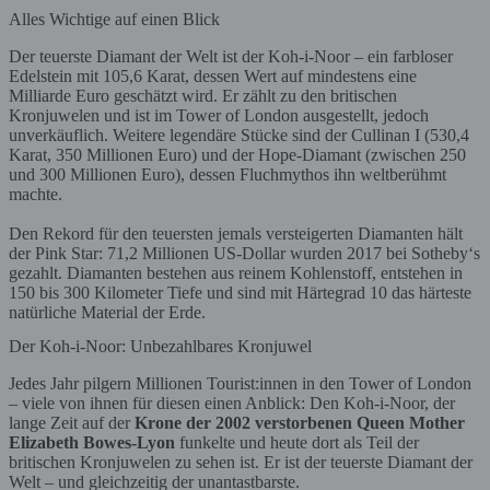
Alles Wichtige auf einen Blick
Der teuerste Diamant der Welt ist der Koh-i-Noor – ein farbloser
Edelstein mit 105,6 Karat, dessen Wert auf mindestens eine
Milliarde Euro geschätzt wird. Er zählt zu den britischen
Kronjuwelen und ist im Tower of London ausgestellt, jedoch
unverkäuflich. Weitere legendäre Stücke sind der Cullinan I (530,4
Karat, 350 Millionen Euro) und der Hope-Diamant (zwischen 250
und 300 Millionen Euro), dessen Fluchmythos ihn weltberühmt
machte.
Den Rekord für den teuersten jemals versteigerten Diamanten hält
der Pink Star: 71,2 Millionen US-Dollar wurden 2017 bei Sotheby‘s
gezahlt. Diamanten bestehen aus reinem Kohlenstoff, entstehen in
150 bis 300 Kilometer Tiefe und sind mit Härtegrad 10 das härteste
natürliche Material der Erde.
Der Koh-i-Noor: Unbezahlbares Kronjuwel
Jedes Jahr pilgern Millionen Tourist:innen in den Tower of London
– viele von ihnen für diesen einen Anblick: Den Koh-i-Noor, der
lange Zeit auf der
Krone der 2002 verstorbenen Queen Mother
Elizabeth Bowes-Lyon
funkelte und heute dort als Teil der
britischen Kronjuwelen zu sehen ist. Er ist der teuerste Diamant der
Welt – und gleichzeitig der unantastbarste.