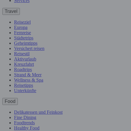
Services
Travel
Reiseziel
Europa
Fernreise
Städtetrips
Geheimtipps
Versichert reisen
Reisestil
Aktivurlaub
Kreuzfahrt
Roadtrips
Strand & Meer
Wellness & Spa
Reisetipps
Unterkünfte
Food
Delikatessen und Feinkost
Fine Dining
Foodtrends
Healthy Food