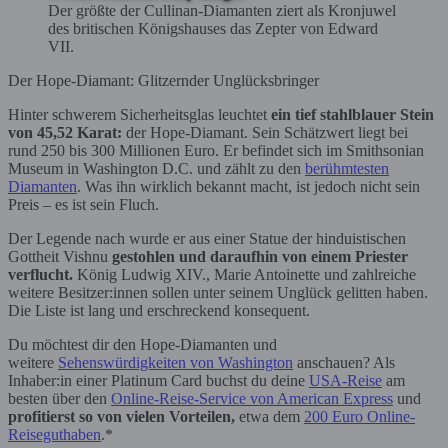
Der größte der Cullinan-Diamanten ziert als Kronjuwel
des britischen Königshauses das Zepter von Edward
VII.
Der Hope-Diamant: Glitzernder Unglücksbringer
Hinter schwerem Sicherheitsglas leuchtet
ein tief stahlblauer Stein
von 45,52 Karat:
der Hope-Diamant. Sein Schätzwert liegt bei
rund 250 bis 300 Millionen Euro. Er befindet sich im Smithsonian
Museum in Washington D.C. und zählt zu den
berühmtesten
Diamanten
. Was ihn wirklich bekannt macht, ist jedoch nicht sein
Preis – es ist sein Fluch.
Der Legende nach wurde er aus einer Statue der hinduistischen
Gottheit Vishnu
gestohlen und daraufhin von einem Priester
verflucht.
König Ludwig XIV., Marie Antoinette und zahlreiche
weitere Besitzer:innen sollen unter seinem Unglück gelitten haben.
Die Liste ist lang und erschreckend konsequent.
Du möchtest dir den Hope-Diamanten und
weitere
Sehenswürdigkeiten von Washington
anschauen? Als
Inhaber:in einer Platinum Card buchst du deine
USA-Reise
am
besten über den
Online-Reise-Service von American Express
und
profitierst so von vielen Vorteilen,
etwa dem
200 Euro Online-
Reiseguthaben
.*