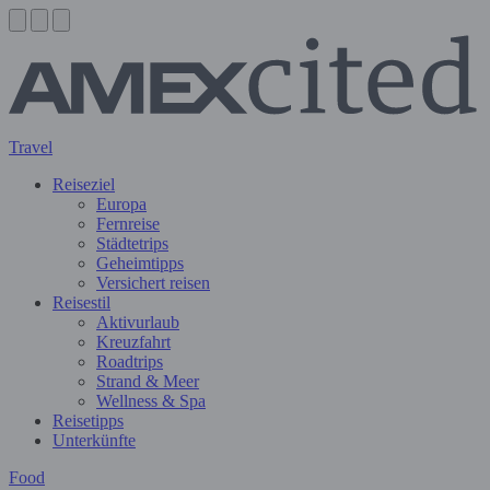
Travel
Reiseziel
Europa
Fernreise
Städtetrips
Geheimtipps
Versichert reisen
Reisestil
Aktivurlaub
Kreuzfahrt
Roadtrips
Strand & Meer
Wellness & Spa
Reisetipps
Unterkünfte
Food