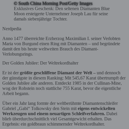
© South China Morning Post/Getty Images
Exklusives Geschenk: Den seltenen Diamanten Blue
Moon ersteigerte Unternehmer Joseph Lau für seine
damals siebenjährige Tochter.
Nerdpedia
Anno 1477 überreichte Erzherzog Maximilian I. seiner Verlobten
Maria von Burgund einen Ring mit Diamanten – und begründete
damit den bis heute weltweiten Brauch des Diamant-
Verlobungsrings.
Der Golden Jubilee: Der Weltrekordhalter
Er ist der
größte geschliffene Diamant der Welt –
und dennoch
der günstigste in diesem Ranking: Mit 545,67 Karat übertrumpft der
Golden Jubilee alle anderen. Entdeckt 1985 in der Cullinan-Mine,
wog der Rohstein noch stattliche 755 Karat, bevor die eigentliche
Arbeit begann.
Über ein Jahr lang formte der weltberühmte Diamantenschleifer
Gabriel „Gabi“ Tolkowsky den Stein mit
eigens entwickelten
Werkzeugen und einem neuartigen Schleifverfahren.
Dabei
blieb überdurchschnittlich viel Gesamtgewicht erhalten. Das
Ergebnis: ein goldbraun schimmernder Weltrekordhalter.