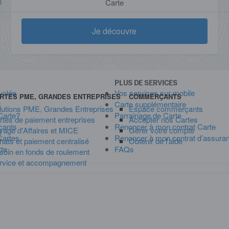
l
Carte
Je découvre
PLUS DE SERVICES
volée
Vos services sur mobile
RTES PME, GRANDES ENTREPRISES
COMMERÇANTS
l
Carte supplémentaire
lutions PME, Grandes Entreprises
Espace commerçants
 Carte?
Parrainage de Carte
rtes de paiement entreprises
Accepter nos Cartes
çants
Renoncer à mon contrat Carte
yage d'Affaires et MICE
Gérer votre compte
Cartes
Renoncer à mon contrat d’assura
hats et paiement centralisé
Obtenir de l'aide
rte
FAQs
soin en fonds de roulement
rvice et accompagnement