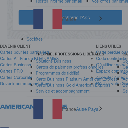
Rester informé par email
Vos offres par emai
Je télécharge l’App
France
Autre Pays
Sociétés
DEVENIR CLIENT
LIENS UTILES
Cartes pour les particuliers
Carte perdue ou 
TPE-PME, PROFESSIONS LIBÉRALES
CA
Cartes Air France KLM - AMEX
Code confidentie
Solutions Business
So
Cartes Business
Où utiliser votre
Cartes de paiement professionnelles
Ca
Cartes PRO
Espace commer
Programmes de fidélité
Vo
Cartes Corporate
Accepter Amex 
Carte Business Platinum American Express
Ac
Devenir commerçant Amex
Résilier votre Ca
Carte Business Gold American Express
Be
Service et accompagnement
Se
France
Autre Pays