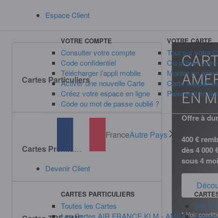
Espace Client
VOTRE COMPTE
VOTRE CARTE
Consulter votre compte
Tout sur votre C
CART
Code confidentiel
Où utiliser votr
Télécharger l’appli mobile
Monter en gam
AMER
Cartes Particuliers
Activer une nouvelle Carte
Carte supplémen
Créez votre espace en ligne
Paiement en lig
EN M
Code ou mot de passe oublié ?
Offre à dur
France
Autre Pays
400 € rem
Cartes Premium
dès 4 000 
sous 4 moi
Devenir Client
Découv
CARTES PARTICULIERS
CARTES
Toutes les Cartes
Solutio
* Voir condit
Les Cartes AIR FRANCE KLM - AMEX
Cartes 