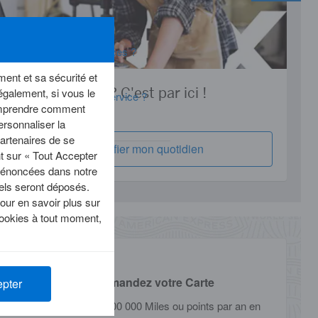
ter le Service Assurances ?
hes effectuer en cas
ment et sa sécurité et
Vous êtes Pro ? C'est par ici !
galement, si vous le
cier de Telemedicine Service ?
comprendre comment
ersonnaliser la
artenaires de se
Simplifier mon quotidien
nt sur « Tout Accepter
s énoncées dans notre
iels seront déposés.
our en savoir plus sur
cookies à tout moment,
Recommandez votre Carte
epter
Recevez jusqu’à 300 000 Miles ou points par an en