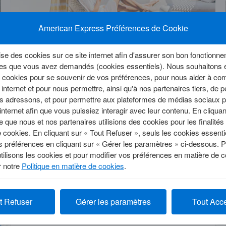
E CARTE
ASSURANCES
SUPPORT
American Express Préférences de Cookie
COMPLÉMENTAIRES
nces Incluses
Comment contac
Assurances Complémentaires
 Assurances
Quelles démarc
se des cookies sur ce site internet afin d'assurer son bon fonctionne
Assurances Voyages
ation de voyage
d’imprévus ?
Détendez-vous, on s’occupe de tout !
ices que vous avez demandés (cookies essentiels). Nous souhaitons é
Assurances du Quotidien
s avant le
Comment bénéfi
es cookies pour se souvenir de vos préférences, pour nous aider à 
Assurances Prévoyance
e internet et pour nous permettre, ainsi qu'à nos partenaires tiers, de p
Protection Juridique
us adressons, et pour permettre aux plateformes de médias sociaux p
Découvrez Platinum
internet afin que vous puissiez interagir avec leur contenu. En cliqua
 que nous et nos partenaires utilisions des cookies pour les finalité
e cookies. En cliquant sur « Tout Refuser », seuls les cookies essent
 préférences en cliquant sur « Gérer les paramètres » ci-dessous. P
tilisons les cookies et pour modifier vos préférences en matière de 
r notre
Politique en matière de cookies
.
E
GAGNEZ PLUS DE MILES/POINTS
e achat
Offres et actualité
Où utiliser votre Carte ?
t Refuser
Gérer les paramètres
Tout Acc
Parrainage
 Miles?
Toutes les astuces
Découvrez les adresses où vous faire plaisir avec votre