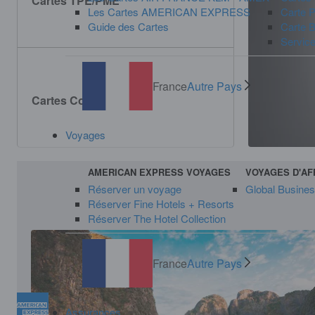
Cartes TPE/PME
Les Cartes AMERICAN EXPRESS
Carte
Guide des Cartes
Carte 
Servic
France
Autre Pays
Cartes Corporate
Voyages
AMERICAN EXPRESS VOYAGES
VOYAGES D'AF
Réserver un voyage
Global Busines
Réserver Fine Hotels + Resorts
Réserver The Hotel Collection
France
Autre Pays
Assurances