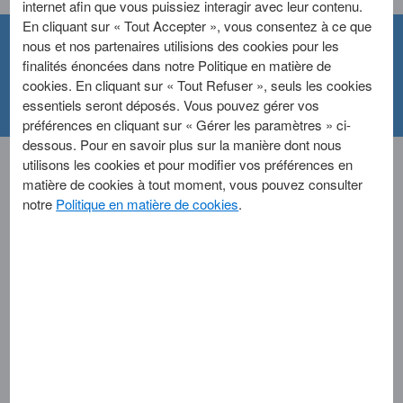
internet afin que vous puissiez interagir avec leur contenu.
En cliquant sur « Tout Accepter », vous consentez à ce que
nous et nos partenaires utilisions des cookies pour les
Mise à jour de mes
finalités énoncées dans notre Politique en matière de
cookies. En cliquant sur « Tout Refuser », seuls les cookies
informations personnelles
essentiels seront déposés. Vous pouvez gérer vos
préférences en cliquant sur « Gérer les paramètres » ci-
dessous. Pour en savoir plus sur la manière dont nous
utilisons les cookies et pour modifier vos préférences en
matière de cookies à tout moment, vous pouvez consulter
Foire Aux Questions
notre
Politique en matière de cookies
.
American Express demande-t-elle cela à tous ses
clients ?
Comment puis-je envoyer la documentation
demandée ?
Comment traiter un changement de nom pour une
Carte American Express ?