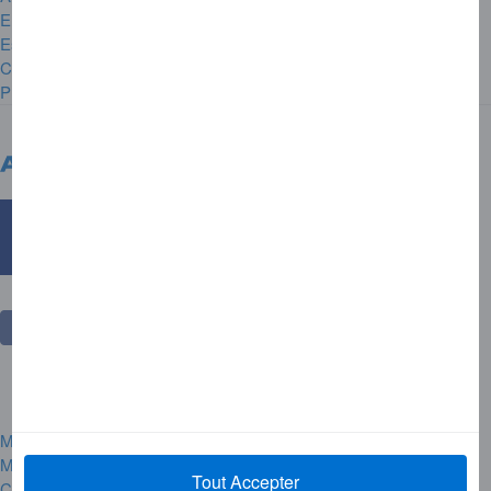
Emploi et Carrières
Espace Presse
Contactez-nous
Plan du site
France
Autres pays
Marques déposées
Mentions légales
Tout Accepter
Centre de confidentialité