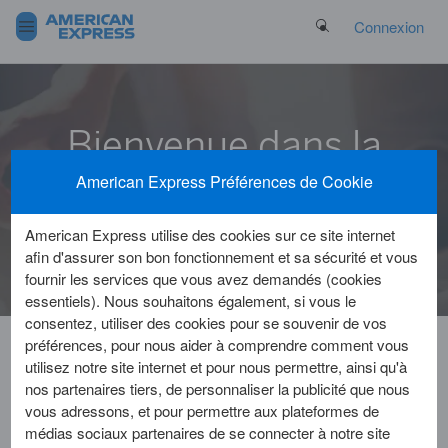
Search Button
Connexion
Bienvenue dans la
Rubrique d'Aide
American Express Préférences de Cookie
American Express
American Express utilise des cookies sur ce site internet
afin d'assurer son bon fonctionnement et sa sécurité et vous
fournir les services que vous avez demandés (cookies
essentiels). Nous souhaitons également, si vous le
consentez, utiliser des cookies pour se souvenir de vos
préférences, pour nous aider à comprendre comment vous
utilisez notre site internet et pour nous permettre, ainsi qu'à
Service Clientele
Gestion de compte
nos partenaires tiers, de personnaliser la publicité que nous
vous adressons, et pour permettre aux plateformes de
Mise à jour de mes informations personnelles
médias sociaux partenaires de se connecter à notre site