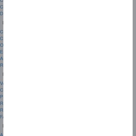
Cartes Corporate
Devenir commerçant Amex
Liens utiles
Carte perdue ou volée
Code confidentiel
Où utiliser votre Carte?
Espace commerçants
Accepter Amex Cartes
Résilier votre Carte
Plus de services
Vos services sur mobile
Carte supplémentaire
Parrainage de Carte
Renoncer à mon contrat Carte
Renoncer à mon contrat d’assurance
FAQs
Informations sur la société
A propos d'American Express