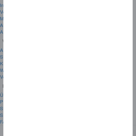
Informationen zu Ihrer Karte
Versicherungen
Membership Rewards
Akzeptanzpartner
Akzeptanzstellen suchen
Wichtige Links
Amex DE App
Sicherheit
Karte verloren oder gestohlen
Weltweiter Hilfsdienst
Vertrag widerrufen
Informationen zum Unternehmen
Über American Express
Presse
Stellenangebote
Sitemap
FAQ's