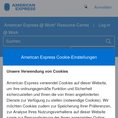
Search Button
Anmelden
American Express @ Work
Resource Centre
|
Log-in
®
@ Work
vPayment „Workflow“ (30
Deutsch
English
|
Deutschland
American Express Cookie-Einstellungen
Sek.)
Unsere Verwendung von Cookies
American Express verwendet Cookies auf dieser Website,
um ihre ordnungsgemäße Funktion und Sicherheit
sicherzustellen und Ihnen die von Ihnen angeforderten
Dienste zur Verfügung zu stellen (notwendige Cookies). Wir
möchten Cookies zudem zur Speicherung Ihrer Präferenzen,
zur Analyse Ihres Nutzungsverhaltens auf dieser Website
sowie zur Personalisierung der Ihnen angezeigten Online-