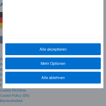
Deutschland
Land wechseln
Alle akzeptieren
Website Regeln
Mehr Optionen
Warenzeichen
Warnhinweise
Datenschutz
Alle ablehnen
Impressum
FX-ECB Vergleich
Cookie-Richtlinie
Cookie Policy (EN)
Barrierefreiheit