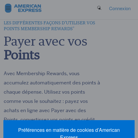
Search Button
Connexion
LES DIFFÉRENTES FAÇONS D’UTILISER VOS
POINTS MEMBERSHIP REWARDS
®
Payer avec vos
Points
Avec Membership Rewards, vous
accumulez automatiquement des points à
chaque dépense. Utilisez vos points
comme vous le souhaitez : payez vos
achats en ligne avec Payer avec des
Points, convertissez vos points en crédit
sur votre relevé de Compte Carte, utilisez-
Préférences en matière de cookies d’American
Express