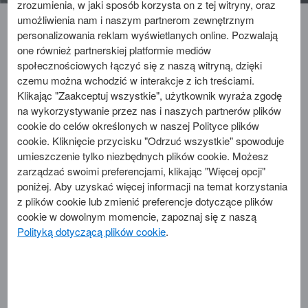
zrozumienia, w jaki sposób korzysta on z tej witryny, oraz
umożliwienia nam i naszym partnerom zewnętrznym
Twoja firma wybrała Kartę Korporacyjną do dokonywania
personalizowania reklam wyświetlanych online. Pozwalają
płatności za zakupy związane zarówno z podróżami
one również partnerskiej platformie mediów
służbowymi, jak i bieżącą działalnością przedsiębiorstwa.
społecznościowych łączyć się z naszą witryną, dzięki
Korzystaj z Karty Korporacyjnej American Express na całym
czemu można wchodzić w interakcje z ich treściami.
świecie i zarządzaj swoimi wydatkami służbowymi.
Klikając "Zaakceptuj wszystkie", użytkownik wyraża zgodę
na wykorzystywanie przez nas i naszych partnerów plików
Aktualizacja danych Posiadacza Karty American Express
®
cookie do celów określonych w naszej Polityce plików
cookie. Kliknięcie przycisku "Odrzuć wszystkie" spowoduje
Jako instytucja finansowa jesteśmy zobowiązani do stosowania
umieszczenie tylko niezbędnych plików cookie. Możesz
środków bezpieczeństwa finansowego wynikających z regulacji
zarządzać swoimi preferencjami, klikając "Więcej opcji"
KYC (Know Your Customer – Poznaj Swojego Klienta), w tym do
poniżej. Aby uzyskać więcej informacji na temat korzystania
okresowego zbierania, aktualizowania i przeglądania informacji o
z plików cookie lub zmienić preferencje dotyczące plików
naszych klientach. Ma to na celu zapewnienie, że informacje,
cookie w dowolnym momencie, zapoznaj się z naszą
które posiadamy na temat wszystkich naszych klientów,
Polityką dotyczącą plików cookie
.
pozostają aktualne, a także że spełniamy ciążące na nas
obowiązki regulacyjne wynikające z przepisów o
przeciwdziałaniu praniu pieniędzy oraz finansowaniu terroryzmu.
Środki bezpieczeństwa finansowego obejmują m.in. identyfikację
klienta oraz weryfikację jego tożsamości.