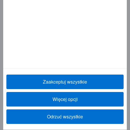
Programy Korporacyjne
Rozwiązania biznesowe dla firm
Informacje dla Administratora Programu
Informacje dla Posiadacza Karty
Inne produkty i usługi
Global Business Travel
Zaakceptuj wszystkie
Przydatne linki
Logowanie do My Card Account
Więcej opcji
Bezpieczeństwo i ochrona przed oszustwami
Odrzuć wszystkie
Kontakt