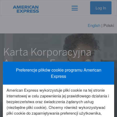
Log In
English
| Polski
Karta Korporacyjna
American Express®
Preferencje plików cookie programu American
Express
Wygoda, oszczędności i wsparcie ze strony
obsługi klienta na całym świecie
American Express wykorzystuje pliki cookie na tej stronie
internetowej w celu zapewnienia jej prawidłowego działania i
bezpieczeństwa oraz świadczenia żądanych usług
(niezbędne pliki cookie). Chcemy również wykorzystywać
pliki cookie do zapamiętywania preferencji użytkownika,