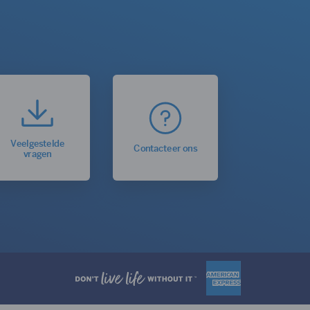
Veelgestelde
Contacteer ons
vragen