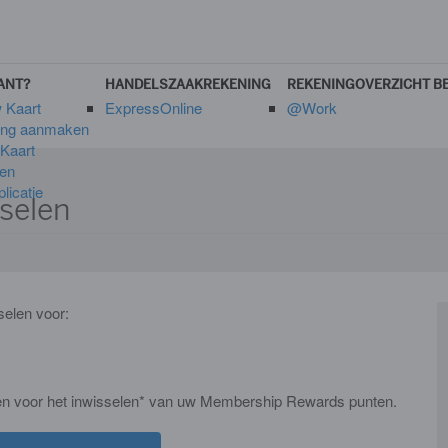
ANT?
HANDELSZAAKREKENING
REKENINGOVERZICHT B
w Kaart
ExpressOnline
@Work
ing aanmaken
Kaart
en
licatie
selen
elen voor:
eden voor het inwisselen* van uw Membership Rewards punten.