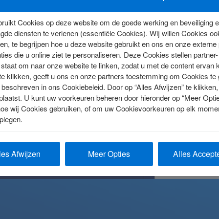
odig? Ask Amex.
uikt Cookies op deze website om de goede werking en beveiliging e
gde diensten te verlenen (essentiële Cookies). Wij willen Cookies o
nst.
 Amex App. 24/7. Engelstalig.
n, te begrijpen hoe u deze website gebruikt en ons en onze externe p
els en transacties.
ies die u online ziet te personaliseren. Deze Cookies stellen partner-
ze Klantendienst over Kaartgerelateerde vragen en
ies of diefstal.
staat om naar onze website te linken, zodat u met de content ervan k
uw account.
talen.
 te klikken, geeft u ons en onze partners toestemming om Cookies te
beschreven in ons Cookiebeleid. Door op “Alles Afwijzen” te klikken,
plaatst. U kunt uw voorkeuren beheren door hieronder op “Meer Opties
hoe wij Cookies gebruiken, of om uw Cookievoorkeuren op elk moment
plegen.
les Afwijzen
Meer Opties
Alles Accept