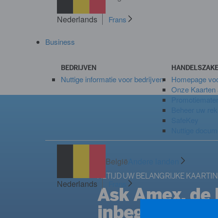
Nederlands
Frans
Business
BEDRIJVEN
HANDELSZAK
Nuttige informatie voor bedrijven
Homepage voo
Onze Kaarten
Promotiemateri
Beheer uw rek
SafeKey
Nuttige docum
België
Andere landen
ALTIJD UW BELANGRIJKE KAARTIN
Nederlands
Frans
Ask Amex, de l
inbegrepen in