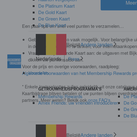
Meer 
De Platinum Kaart
De Gold Kaart
De Green Kaart
De Blue Kaart
Een paar tips om snel veel punten te verzamelen…
Gebruik uw Kaart zo vaak mogelijk. Voor belangrijke
België
Andere landen
in de supermarkt, om te tanken, voor internetaankopen
Vraag een Bijkomende Kaart aan: de uitgaven met Bij
Nederlands
Frans
dikken uw puntensaldo aan.
Voor de prijs en overige voorwaarden, raadpleeg:
Voordelen
Algemene Voorwaarden van het Membership Rewards 
* Enkele inwisselopties zullen geleidelijk uit onze catalog
GETROUWHEIDSPROGRAMMA'S
AMERI
Kaartbijdrage blijven betalen of uw punten blijven overd
Membership Rewards
De Pla
partners. Meer weten? Bekijk ook
onze FAQ's
.
Amex Friends: uw vrienden introduceren
De Gol
De Gr
De Blu
België
Andere landen