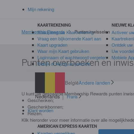
Mijn rekening
KAARTREKENING
NIEUWE KL
Membership Rewards
Punten inwisselen
Raadpleeg uw Kaartrekening
Activeer u
Vraag een bijkomende Kaart aan
Kaartreken
Kaart upgraden
Ontdek uw 
Waar mijn Kaart gebruiken
Uw voordel
Loginnaam of wachtwoord vergeten
Mobiele App
Punten overboeken en inwis
Bekijk of wijzig uw pincode
België
Andere landen
U kunt uw gespaarde Membership Rewards punten inwiss
Nederlands
Frans
Geschenken;
Geschenkbonnen;
Klant worden
Reizen.
Klik hieronder voor meer informatie over alle mogelijkh
AMERICAN EXPRESS KAARTEN
Kaarten vergelijken