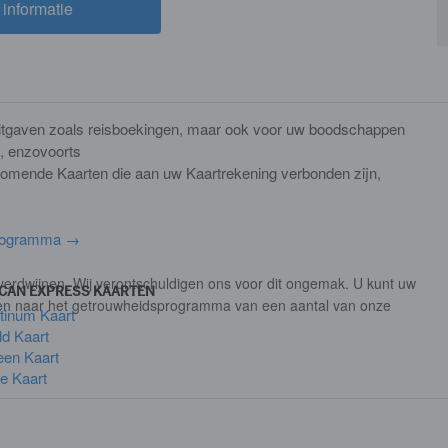
informatie
(opens new window)
 uitgaven zoals reisboekingen, maar ook voor uw boodschappen
, enzovoorts
komende Kaarten die aan uw Kaartrekening verbonden zijn,
programma →
us verdwijnen. Wij verontschuldigen ons voor dit ongemak. U kunt uw
CAN EXPRESS KAARTEN
ragen naar het getrouwheidsprogramma van een aantal van onze
tinum Kaart
d Kaart
een Kaart
e Kaart