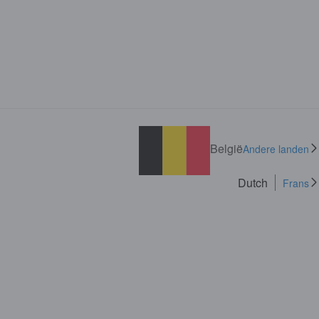
België
Andere landen
Dutch
Frans