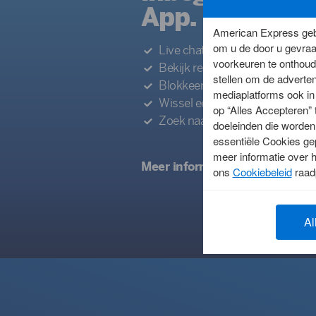
App.
Hulp n
American Express gebr
om u de door u gevraa
Live chat met onze Klantendie
Live chat in de
voorkeuren te onthoude
Bekijk recente rekeninguittreks
stellen om de advertent
Chat live met on
Blokkeer uw Kaart, bij Kaartverl
mediaplatforms ook in 
aanpassingen in 
Wissel eenvoudig tussen twee 
op “Alles Accepteren”
Zoek naar transacties.
doeleinden die worden 
Lees meer
essentiële Cookies ge
meer informatie over 
Meer informatie
ons
Cookiebeleid
raad
Al