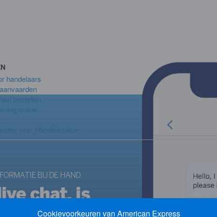
EN
r handelaars
 aanvaarden
aal bestellen
ening online
enten voor Handelszaken
FORMATIE BIJ DE HAND
ive chat, is
 de Amex
Cookievoorkeuren van American Express