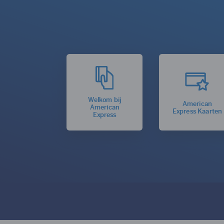
Welkom bij
American
American
Express Kaarten
Express