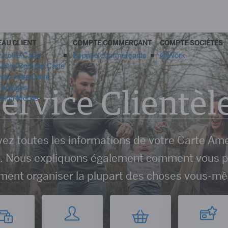
AU CLIENT
COMPTE COMMERÇANT
COMPTE SOCIÉTÉS
r votre Carte
Espace commerçants
@Work
votre Compte Carte
rir votre Carte
vantages
ervice Clientèl
ation Mobile
ez toutes les informations de votre Carte Am
. Nous expliquons également comment vous 
ement organiser la plupart des choses vous-m