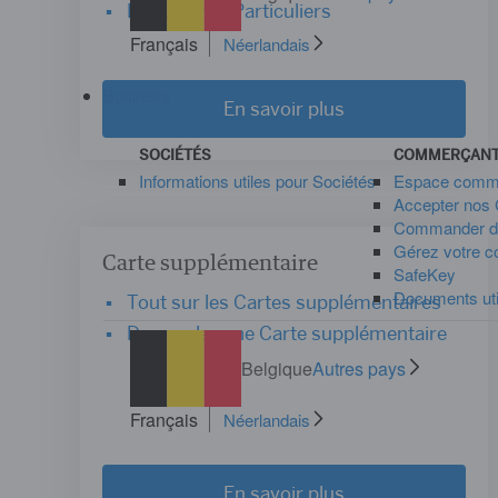
Documents Particuliers
Français
Néerlandais
Business
En savoir plus
SOCIÉTÉS
COMMERÇAN
Informations utiles pour Sociétés
Espace comm
Accepter nos 
Commander du
Gérez votre c
Carte supplémentaire
SafeKey
Documents ut
Tout sur les Cartes supplémentaires
Demander une Carte supplémentaire
Belgique
Autres pays
Français
Néerlandais
En savoir plus