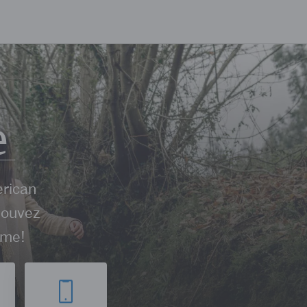
e
erican
pouvez
ême!