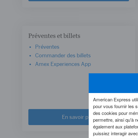
Préventes et billets
Préventes
Commander des billets
Amex Experiences App
American Express utili
pour vous fournir les
des cookies pour mémo
En savoir plus
permettre, ainsi qu'à n
également aux platefor
puissiez interagir ave