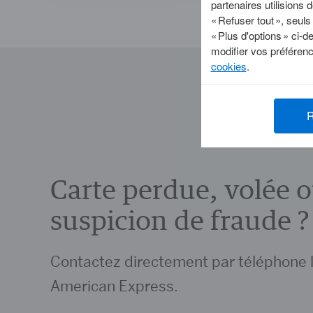
partenaires utilisions
« Refuser tout », seul
« Plus d'options » ci-
modifier vos préférenc
cookies
.
R
Carte perdue, volée 
suspicion de fraude ?
Contactez directement par téléphone l
American Express.