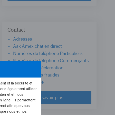
Contact
Adresses
Ask Amex chat en direct
Numéros de téléphone Particuliers
Numéros de téléphone Commerçants
Déposer une réclamation
Prevention des fraudes
E-mail sécurisé
nt et la sécurité et
ons également utiliser
ternet et nous
En savoir plus
 ligne. Ils permettent
rnet afin que vous
e que nous et nos