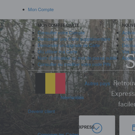
Mon Compte
MON COMPTE CARTE
NOUVE
Consulter votre Compte
Active
Demander une Carte supplémentaire
Créer 
Demander un upgrade de Carte
Découv
Où utiliser ma Carte
Vos a
S
Nom d'utilisateur ou mot de passe oublié
Applic
Consulter ou modifier votre code PIN
Retrouv
Belgique
Autres pays
Express
Français
Néerlandais
facil
Devenir client
CARTES AMERICAN EXPRESS
Comparer les Cartes