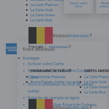
Activer votre
Modif
La Carte Platinum
Carte
code co
La Carte Gold
La Carte Green
La Carte Blue
Belgique
Autres pays
Français
Néerlandais
Votre adhésion
Avantages
Activer votre Carte
Ajouter une Carte à votre Compte
PROGRAMME DE FIDÉLITÉ
CARTES AMERI
Membership Rewards
La Carte Plati
Carte
Amex Friends: invitez vos amis
La Carte Gold
Nom d'utilisateur ou mot de passe
La Carte Green
oublié
La Carte Blue
Relevés de compte en ligne
Télécharger l’App American Express
Belgique
Autres pays